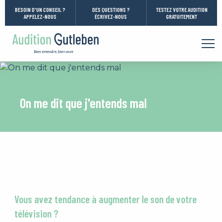
Aller directement à la navigation
BESOIN D'UN CONSEIL ?
DES QUESTIONS ?
TESTEZ VOTRE AUDITION
APPELEZ-NOUS
ÉCRIVEZ-NOUS
GRATUITEMENT
Aller directement au contenu
Vous êtes ici :
On me dit que j'entends mal
Vous avez tendance à augmenter le son de votre
télévision ?