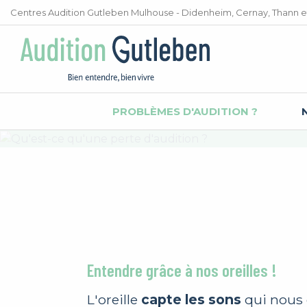
Aller directement à la navigation
Centres Audition Gutleben Mulhouse - Didenheim, Cernay, Thann 
Aller directement au contenu
Vous êtes ici :
Accueil
Problèmes d'audition ?
Qu'est-ce que la perte auditive
Qu'est-ce qu'une perte d'
PROBLÈMES D'AUDITION ?
Entendre grâce à nos oreilles !
L'oreille
capte les sons
qui nous 