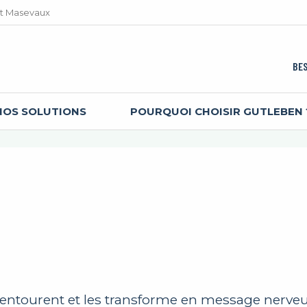
et Masevaux
BES
 ?
audition ?
NOS SOLUTIONS
POURQUOI CHOISIR GUTLEBEN 
entourent et les transforme en message nerve