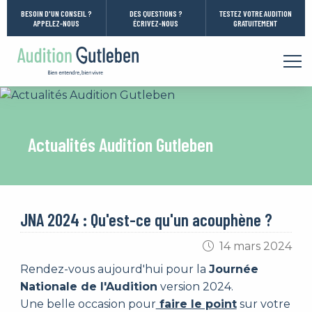
Aller directement à la navigation
BESOIN D'UN CONSEIL ?
DES QUESTIONS ?
TESTEZ VOTRE AUDITION
APPELEZ-NOUS
ÉCRIVEZ-NOUS
GRATUITEMENT
Aller directement au contenu
Vous êtes ici :
Actualités Audition Gutleben
JNA 2024 : Qu'est-ce qu'un acouphène ?
14 mars 2024
Rendez-vous aujourd'hui pour la
Journée
Nationale de l'Audition
version 2024.
Une belle occasion pour
faire le point
sur votre